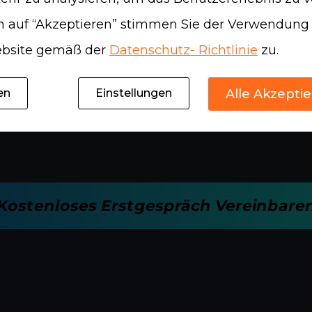
WINN MIT GO
n auf “Akzeptieren” stimmen Sie der Verwendung
ebsite gemäß der
Datenschutz- Richtlinie
zu.
ekommen Sie mehr für
en
Einstellungen
Alle Akzepti
 und ohne leere Ver
Kostenloses Erstgespräch Vereinbare