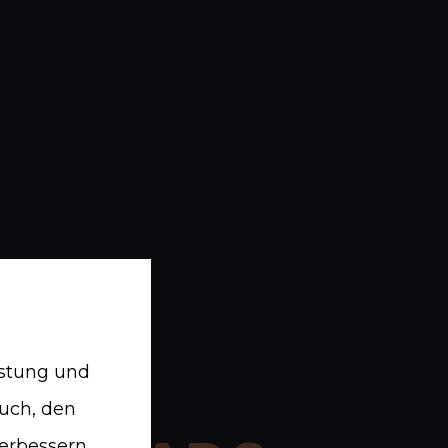
istung und
auch, den
erbessern.