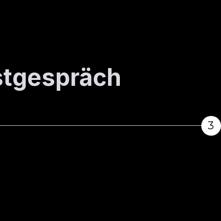
rstgespräch
3