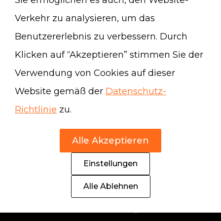
Sie ermöglichen es auch, den Website-
schriftlichen Zustimmung des
Verkehr zu analysieren, um das
jeweiligen Autors bzw. Erstellers.
Benutzererlebnis zu verbessern. Durch
Downloads und Kopien dieser Seite
Klicken auf “Akzeptieren” stimmen Sie der
sind nur für den privaten, nicht
Verwendung von Cookies auf dieser
kommerziellen Gebrauch gestattet.
Website gemäß der
Datenschutz-
Soweit die Inhalte auf dieser Seite nicht
Richtlinie
zu.
vom Betreiber erstellt wurden, werden
die Urheberrechte Dritter beachtet.
Alle Akzeptieren
Insbesondere werden Inhalte Dritter als
Einstellungen
solche gekennzeichnet. Sollten Sie
Alle Ablehnen
trotzdem auf eine
Urheberrechtsverletzung aufmerksam